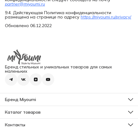
partner@miyoumi.ru
9.4. Действующая Политика конфиденциальности
размещена на странице по адресу
https://miyoumi.ru/privacy/
Обновлено 06.12.2022
Бренд стильных и уникальных товаров для самых
маленьких
Бренд Miyoumi
О нас
Контакты
Каталог товаров
Все товары
Контакты
Адрес
г. Москва, ул. Твардовского, 12к3