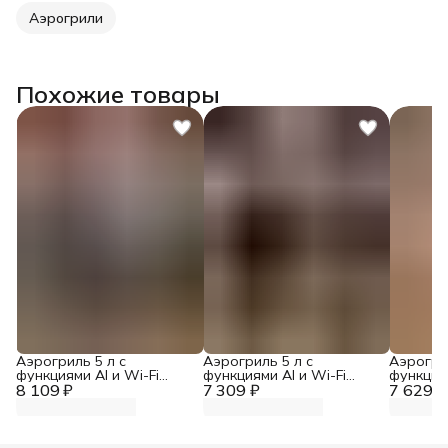
Аэрогрили
Похожие товары
Аэрогриль 5 л с
Аэрогриль 5 л с
Аэрогрил
функциями AI и Wi-Fi
функциями AI и Wi-Fi
функциям
8 109 ₽
управлением
7 309 ₽
управлением
7 629 ₽
управле