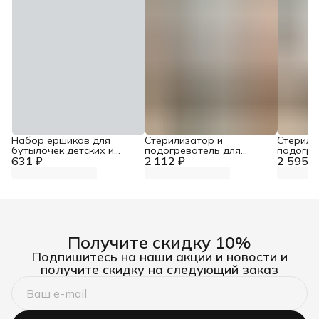
Набор ершиков для
Стерилизатор и
Стерили
бутылочек детских и
подогреватель для
подогре
631 ₽
сосок 3 шт
2 112 ₽
бутылочек
2 595 ₽
бутылоч
Получите скидку 10%
Подпишитесь на наши акции и новости и
получите скидку на следующий заказ