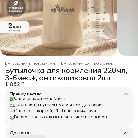
Бутылочки и поильники
›
Бутылочки для кормления
Главная
›
Все товары
›
Все для кормления
›
Бутылочка для кормления 220мл,
3-6мес.+, антиколиковая 2шт
1 062 ₽
Преимущества
Оплата частями в Сплит
Доставка в пункты выдачи или до двери
Оплата — картой, СБП или наличными
Возможность отказаться от части товаров
Доставка