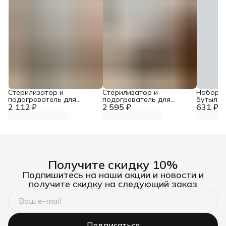
Стерилизатор и
Стерилизатор и
Набор е
подогреватель для
подогреватель для
бутылоч
2 112 ₽
бутылочек
2 595 ₽
бутылочек
631 ₽
сосок 3 
Получите скидку 10%
Подпишитесь на наши акции и новости и
получите скидку на следующий заказ
Подписаться