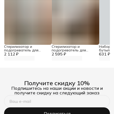
Стерилизатор и
Стерилизатор и
Набор е
подогреватель для
подогреватель для
бутылоч
2 112 ₽
бутылочек
2 595 ₽
бутылочек
631 ₽
сосок 3 
Получите скидку 10%
Подпишитесь на наши акции и новости и
получите скидку на следующий заказ
Подписаться