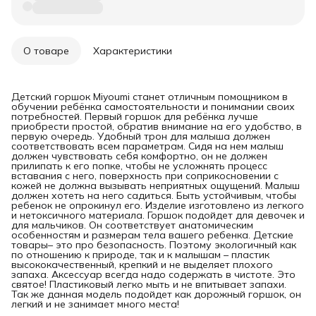
О товаре
Характеристики
Детский горшок Miyoumi станет отличным помощником в
обучении ребёнка самостоятельности и понимании своих
потребностей. Первый горшок для ребёнка лучше
приобрести простой, обратив внимание на его удобство, в
первую очередь. Удобный трон для малыша должен
соответствовать всем параметрам. Сидя на нем малыш
должен чувствовать себя комфортно, он не должен
прилипать к его попке, чтобы не усложнять процесс
вставания с него, поверхность при соприкосновении с
кожей не должна вызывать неприятных ощущений. Малыш
должен хотеть на него садиться. Быть устойчивым, чтобы
ребенок не опрокинул его. Изделие изготовлено из легкого
и нетоксичного материала. Горшок подойдет для девочек и
для мальчиков. Он соответствует анатомическим
особенностям и размерам тела вашего ребенка. Детские
товары– это про безопасность. Поэтому экологичный как
по отношению к природе, так и к малышам – пластик
высококачественный, крепкий и не выделяет плохого
запаха. Аксессуар всегда надо содержать в чистоте. Это
святое! Пластиковый легко мыть и не впитывает запахи.
Так же данная модель подойдет как дорожный горшок, он
легкий и не занимает много места!