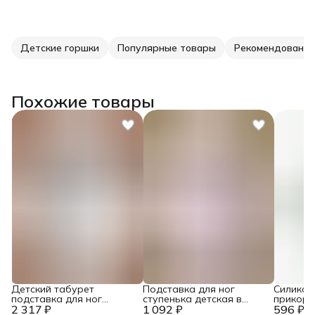
Детские горшки
Популярные товары
Рекомендованны
Похожие товары
Детский табурет
Подставка для ног
Силикон
подставка для ног
ступенька детская в
прикорм
2 317 ₽
ступенька
1 092 ₽
ванную
596 ₽
прикорм