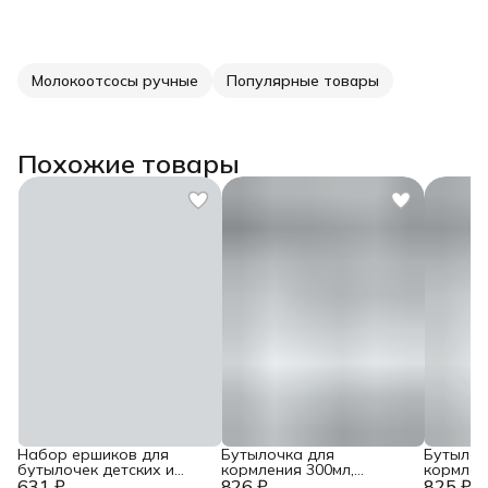
Молокоотсосы ручные
Популярные товары
Похожие товары
Набор ершиков для
Бутылочка для
Бутылоч
бутылочек детских и
кормления 300мл,
кормлен
631 ₽
сосок 3 шт
826 ₽
антиколиковая
825 ₽
антикол