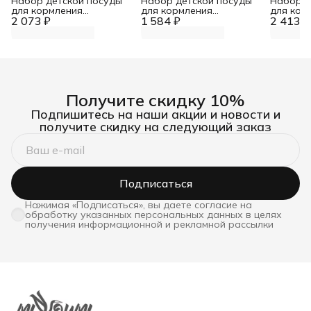
Набор детской посуды
Набор детской посуды
Набор д
для кормления
для кормления
для кор
2 073 ₽
силиконовый
1 584 ₽
силиконовый
2 413 ₽
силикон
Получите скидку 10%
Подпишитесь на наши акции и новости и
получите скидку на следующий заказ
Подписаться
Нажимая «Подписаться», вы даете согласие на
обработку указанных персональных данных в целях
получения информационной и рекламной рассылки