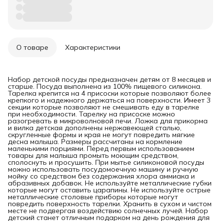
О товаре
Характеристики
Набор детской посуды предназначен детям от 8 месяцев и
старше. Посуда выполнена из 100% пищевого силикона.
Тарелка крепится на 4 присоски которые позволяют более
крепкого и надежного держаться на поверхности. Имеет 3
секции которые позволяют не смешивать еду в тарелке
при необходимости. Тарелку на присоске можно
разогревать в микроволновой печи. Ложка для прикорма
и вилка детская дополнены нержавеющей сталью,
скругленные формы и края не могут повредить мягкие
десна малыша. Размеры рассчитаны на кормление
маленькими порциями. Перед первым использованием
товары для малыша промыть моющим средством,
сполоснуть и просушить. При мытье силиконовой посуды
можно использовать посудомоечную машину и ручную
мойку со средством без содержания хлора аммиака и
абразивных добавок. Не используйте металлические губки
которые могут оставить царапины. Не используйте острые
металлические столовые приборы которые могут
повредить поверхность тарелки. Хранить в сухом и чистом
месте не подвергая воздействию солнечных лучей. Набор
детский станет отличным подарком на день рождения для