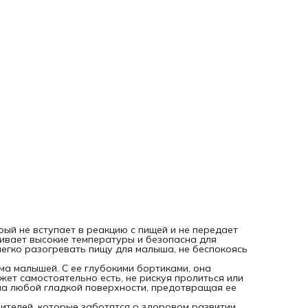
перемещение во время приема пищи.
Эта детская тарелка является прекрасным решением для
родителей, которые заботятся о здоровом развитии свое
ребенка. Она идеально подходит для приготовления и п
детских блюд, делая прикорм процессом удобным и
безопасным. Благодаря силиконовому материалу, тарелк
легко моется и не деформируется со временем. Она
гарантирует долгий срок службы и сохранение своего
привлекательного внешнего вида.
Тарелка детская на присоске силиконовая - незаменимый
аксессуар для маленьких гурманов. Пусть ваш малыш
наслаждается вкусными и полезными блюдами, а вы може
быть уверены в его безопасности и комфорте во время
кормления.
ВАЖНО ! Стерилизовать выше 100 градусов можно тольк
силиконовую посуду без приборов ! Приборы обдать
кипятком , стерилизовать и греть в СВЧ приборы для
кормления НЕЛЬЗЯ! Гарантийный срок 14 дней
рый не вступает в реакцию с пищей и не передает
ивает высокие температуры и безопасна для
легко разогревать пищу для малыша, не беспокоясь
ма малышей. С ее глубокими бортиками, она
ет самостоятельно есть, не рискуя пролиться или
на любой гладкой поверхности, предотвращая ее
ителей, которые заботятся о здоровом развитии