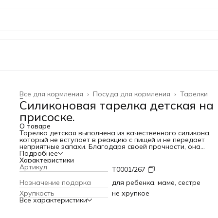
Все для кормления
›
Посуда для кормления
›
Тарелки
Главная
›
Все товары
›
Силиконовая тарелка детская на
присоске.
О товаре
Тарелка детская выполнена из качественного силикона,
который не вступает в реакцию с пищей и не передает
неприятные запахи. Благодаря своей прочности, она
выдерживает высокие температуры и безопасна для
Подробнее
использования в микроволновке. Таким образом, вы може
Характеристики
легко разогревать пищу для малыша, не беспокоясь о ее
Артикул
T0001/267
качестве.
Тарелка детская на присоске идеально подходит для
Назначение подарка
для ребенка, маме, сестре
прикорма малышей. С ее глубокими бортиками, она
Хрупкость
не хрупкое
обеспечивает удобное и безопасное кормление. Ребенок
Все характеристики
сможет самостоятельно есть, не рискуя пролиться или
испачкаться. Крепкая присоска надежно фиксирует тарел
на любой гладкой поверхности, предотвращая ее