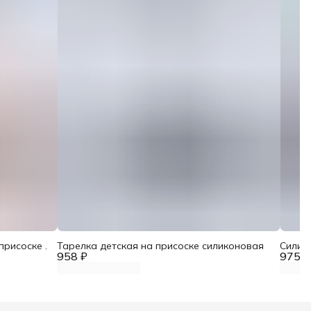
присоске .
Тарелка детская на присоске силиконовая
Силик
958 ₽
975 ₽