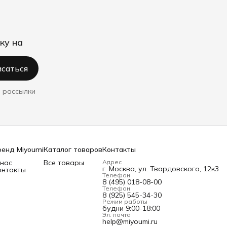
ку на
саться
 рассылки
ренд Miyoumi
Каталог товаров
Контакты
 нас
Все товары
Адрес
г. Москва, ул. Твардовского, 12к3
онтакты
Телефон
8 (495) 018-08-00
Телефон
8 (925) 545-34-30
Режим работы
будни 9:00-18:00
Эл. почта
help@miyoumi.ru