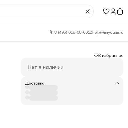
8 (495) 018-08-00
help@miyoumi.ru
В избранное
Нет в наличии
Доставка
те
ку